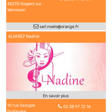
45290 Nogent sur
Vernisson
sarl.noelo@orange.fr
ALVAREZ Nadine
10 rue Georges
02 38 97 72 16
Guillaume