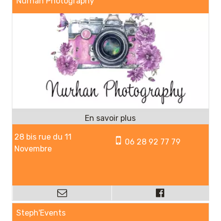
Nurhan Photography
28 bis rue du 11
06 28 92 77 79
Novembre
Steph'Events