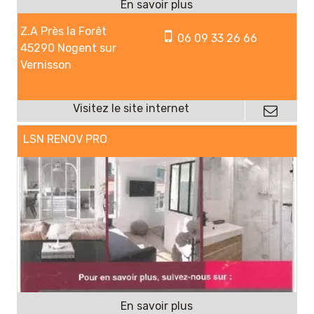
Z.A Près la Forêt
06 09 33 26 66
45290 Nogent sur
Vernisson
LSN RENOV PRO