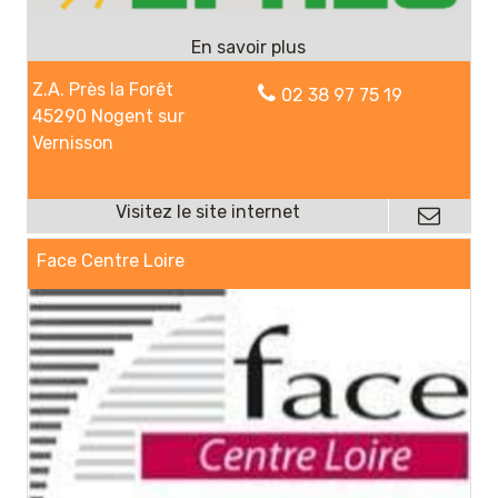
Z.A. Près la Forêt
02 38 97 75 19
45290 Nogent sur
Vernisson
Face Centre Loire