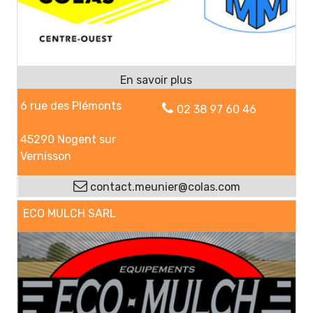
6 rue des Plémonts
02 38 97 60 46
45290 Nogent sur
Vernisson
contact.meunier@colas.com
ECO MULCH SARL