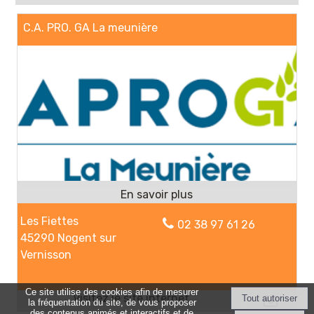
C.A. PRO. GA La meunière
Les Fiettes
02 38 97 61 26
45290 Nogent sur
Vernisson
Ce site utilise des cookies afin de mesurer
la fréquentation du site, de vous proposer
des contenus animés et interactifs et de