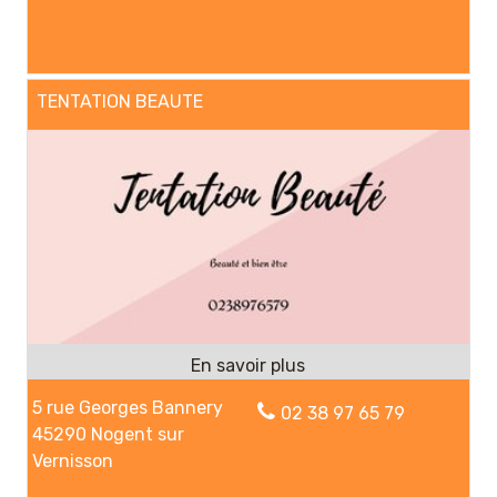
TENTATION BEAUTE
5 rue Georges Bannery
02 38 97 65 79
45290 Nogent sur
Vernisson