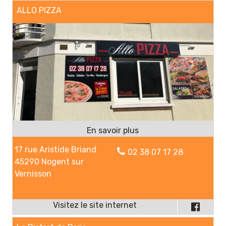
ALLO PIZZA
17 rue Aristide Briand
02 38 07 17 28
45290 Nogent sur
Vernisson