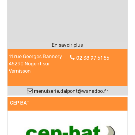
11 rue Georges Bannery
02 38 97 61 56
45290 Nogent sur
Vernisson
menuiserie.dalpont@wanadoo.fr
CEP BAT