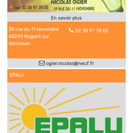
39 rue du 11 novembre
02 38 97 78 05
45290 Nogent sur
Vernisson
ogier.nicolas@neuf.fr
EPALU