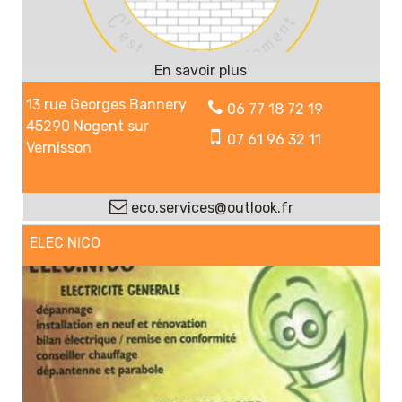
13 rue Georges Bannery
06 77 18 72 19
45290 Nogent sur
07 61 96 32 11
Vernisson
eco.services@outlook.fr
ELEC NICO