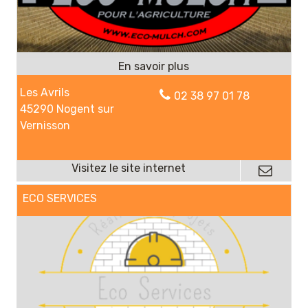
Les Avrils
02 38 97 01 78
45290 Nogent sur
Vernisson
ECO SERVICES