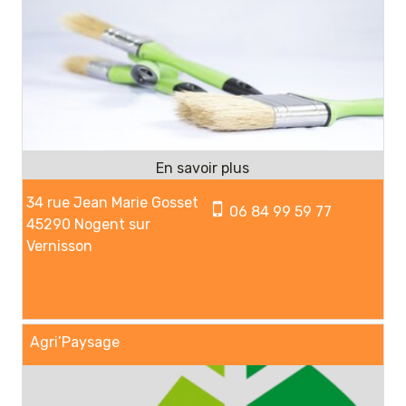
34 rue Jean Marie Gosset
06 84 99 59 77
45290 Nogent sur
Vernisson
Agri’Paysage