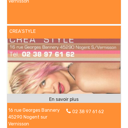
Vernisson
CREA’STYLE
16 rue Georges Bannery
02 38 97 61 62
45290 Nogent sur
Vernisson