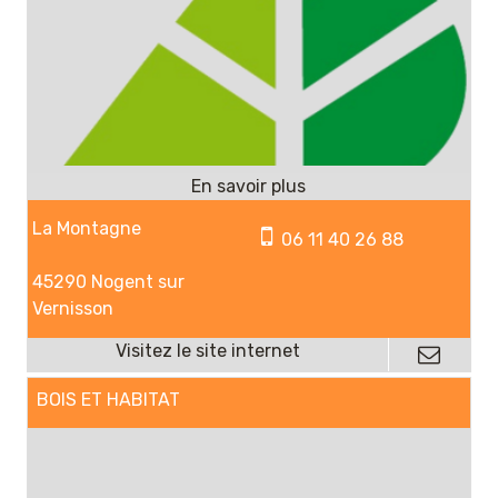
La Montagne
06 11 40 26 88
45290 Nogent sur
Vernisson
BOIS ET HABITAT