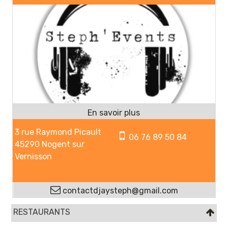
3 rue Raymond Picault
06 76 89 50 84
45290 Nogent sur
Vernisson
contactdjaysteph@gmail.com
RESTAURANTS