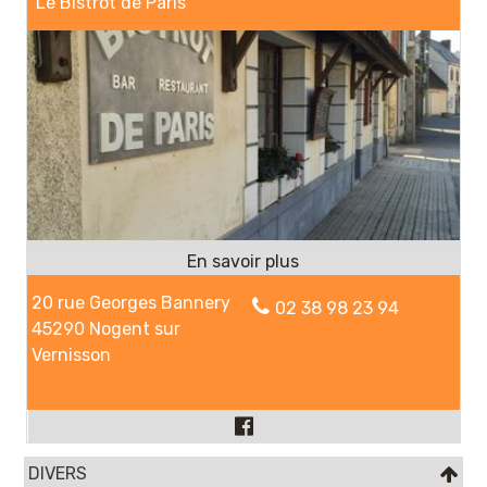
Le Bistrot de Paris
20 rue Georges Bannery
02 38 98 23 94
45290 Nogent sur
Vernisson
DIVERS