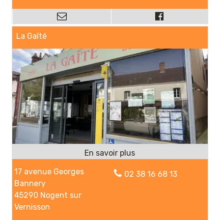
La Gaîté
17 avenue Georges
02 38 16 68 13
Bannery
45290 Nogent sur
Vernisson