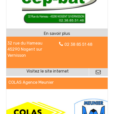
32 rue du Hameau
02 38 85 51 48
45290 Nogent sur
Vernisson
COLAS Agence Meunier