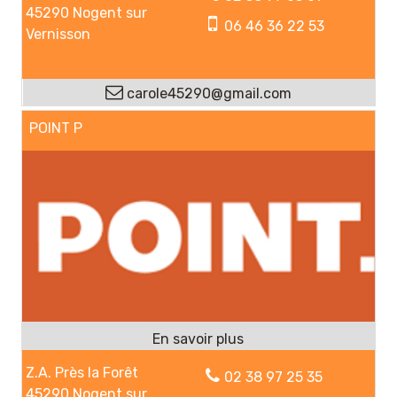
45290 Nogent sur
06 46 36 22 53
Vernisson
carole45290@gmail.com
POINT P
Z.A. Près la Forêt
02 38 97 25 35
45290 Nogent sur